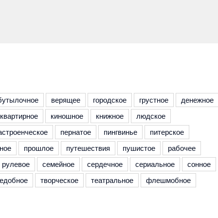
бутылочное
верящее
городское
грустное
денежное
квартирное
киношное
книжное
людское
астроенческое
пернатое
пингвинье
питерское
ное
прошлое
путешествия
пушистое
рабочее
рулевое
семейное
сердечное
сериальное
сонное
едобное
творческое
театральное
флешмобное