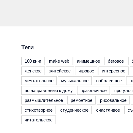
Теги
100 книг
make web
анимешное
беговое
женское
житейское
игровое
интересное
мечтательное
музыкальное
наболевшее
н
по направлению к дому
праздничное
прогулоч
размышлительное
ремонтное
рисовальное
стихотворное
студенческое
счастливое
съ
читательское