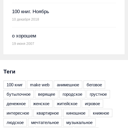
100 книг. Ноябрь
10 декабря 2018
о хорошем
19 июня 2007
Теги
100 книг
make web
анимешное
беговое
бутылочное
верящее
городское
грустное
денежное
женское
житейское
игровое
интересное
квартирное
киношное
книжное
людское
мечтательное
музыкальное