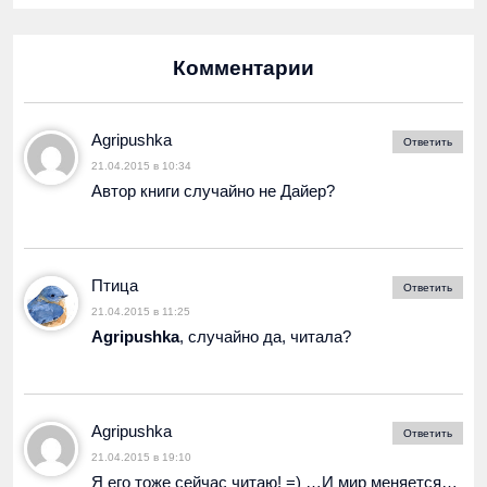
Комментарии
Agripushka
Ответить
21.04.2015 в 10:34
Автор книги случайно не Дайер?
Птица
Ответить
21.04.2015 в 11:25
Agripushka
, случайно да, читала?
Agripushka
Ответить
21.04.2015 в 19:10
Я его тоже сейчас читаю! =) …И мир меняется…