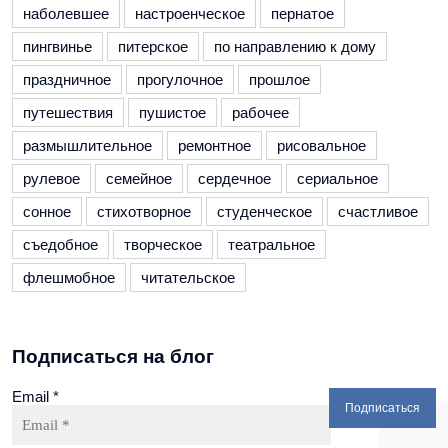
наболевшее
настроенческое
пернатое
пингвинье
питерское
по направлению к дому
праздничное
прогулочное
прошлое
путешествия
пушистое
рабочее
размышлительное
ремонтное
рисовальное
рулевое
семейное
сердечное
сериальное
сонное
стихотворное
студенческое
счастливое
съедобное
творческое
театральное
флешмобное
читательское
Подписаться на блог
Email
*