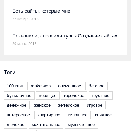
Есть сайты, которые мне
27 ноября 2013
Позвонили, спросили курс «Создание сайта»
29 марта 2016
Теги
100 книг
make web
анимешное
беговое
бутылочное
верящее
городское
грустное
денежное
женское
житейское
игровое
интересное
квартирное
киношное
книжное
людское
мечтательное
музыкальное