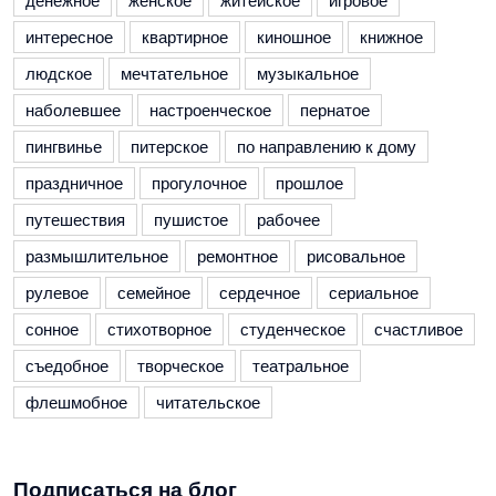
денежное
женское
житейское
игровое
интересное
квартирное
киношное
книжное
людское
мечтательное
музыкальное
наболевшее
настроенческое
пернатое
пингвинье
питерское
по направлению к дому
праздничное
прогулочное
прошлое
путешествия
пушистое
рабочее
размышлительное
ремонтное
рисовальное
рулевое
семейное
сердечное
сериальное
сонное
стихотворное
студенческое
счастливое
съедобное
творческое
театральное
флешмобное
читательское
Подписаться на блог