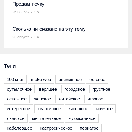
Продам почку
26 ноября 2015
Сколько ни сказано на эту тему
26 августа 2014
Теги
100 книг
make web
анимешное
беговое
бутылочное
верящее
городское
грустное
денежное
женское
житейское
игровое
интересное
квартирное
киношное
книжное
людское
мечтательное
музыкальное
наболевшее
настроенческое
пернатое