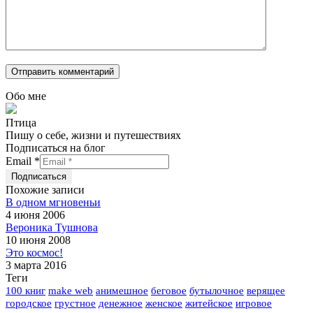
Обо мне
Птица
Пишу о себе, жизни и путешествиях
Подписаться на блог
Email
*
Похожие записи
В одном мгновеньи
4 июня 2006
Вероника Тушнова
10 июня 2008
Это космос!
3 марта 2016
Теги
100 книг
make web
анимешное
беговое
бутылочное
верящее
городское
грустное
денежное
женское
житейское
игровое