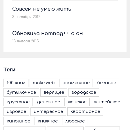
Совсем не умею жить
3 октября 2012
Обновила нотпад++, а он
13 января 2015
Теги
100 книг
make web
анимешное
беговое
бутылочное
верящее
городское
грустное
денежное
женское
житейское
игровое
интересное
квартирное
киношное
книжное
людское