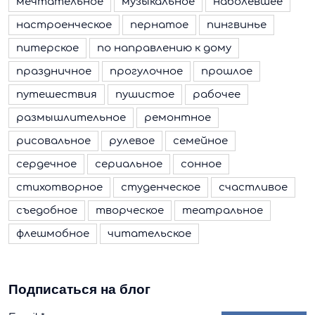
мечтательное
музыкальное
наболевшее
настроенческое
пернатое
пингвинье
питерское
по направлению к дому
праздничное
прогулочное
прошлое
путешествия
пушистое
рабочее
размышлительное
ремонтное
рисовальное
рулевое
семейное
сердечное
сериальное
сонное
стихотворное
студенческое
счастливое
съедобное
творческое
театральное
флешмобное
читательское
Подписаться на блог