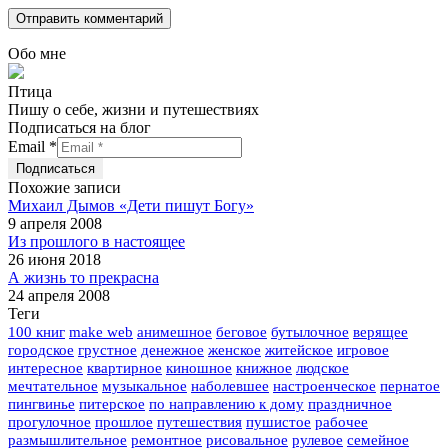
Обо мне
Птица
Пишу о себе, жизни и путешествиях
Подписаться на блог
Email
*
Похожие записи
Михаил Дымов «Дети пишут Богу»
9 апреля 2008
Из прошлого в настоящее
26 июня 2018
А жизнь то прекрасна
24 апреля 2008
Теги
100 книг
make web
анимешное
беговое
бутылочное
верящее
городское
грустное
денежное
женское
житейское
игровое
интересное
квартирное
киношное
книжное
людское
мечтательное
музыкальное
наболевшее
настроенческое
пернатое
пингвинье
питерское
по направлению к дому
праздничное
прогулочное
прошлое
путешествия
пушистое
рабочее
размышлительное
ремонтное
рисовальное
рулевое
семейное