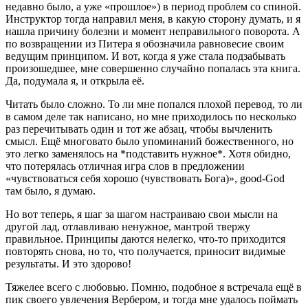
недавно было, а уже «прошлое») в период проблем со спиной.
Инструктор тогда направил меня, в какую сторону думать, и я
нашла причину болезни и момент неправильного поворота. А
по возвращении из Питера я обозначила равновесие своим
ведущим принципом. И вот, когда я уже стала подзабывать
произошедшее, мне совершенно случайно попалась эта книга.
Да, подумала я, и открыла её.
Читать было сложно. То ли мне попался плохой перевод, то ли
в самом деле так написано, но мне приходилось по несколько
раз перечитывать один и тот же абзац, чтобы вычленить
смысл. Ещё многовато было упоминаний божественного, но
это легко заменялось на *подставить нужное*. Хотя обидно,
что потерялась отличная игра слов в предложении
«чувствоваться себя хорошо (чувствовать Бога)», good-God
там было, я думаю.
Но вот теперь, я шаг за шагом настраиваю свои мысли на
другой лад, отлавливаю ненужное, мантрой твержу
правильное. Принципы даются нелегко, что-то приходится
повторять снова, но то, что получается, приносит видимые
результаты. И это здорово!
Тяжелее всего с любовью. Помню, подобное я встречала ещё в
пик своего увлечения Вербером, и тогда мне удалось поймать