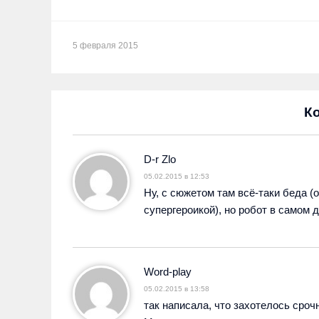
5 февраля 2015
К
D-r Zlo
05.02.2015 в 12:53
Ну, с сюжетом там всё-таки беда (
супергероикой), но робот в самом д
Word-play
05.02.2015 в 13:58
так написала, что захотелось ср