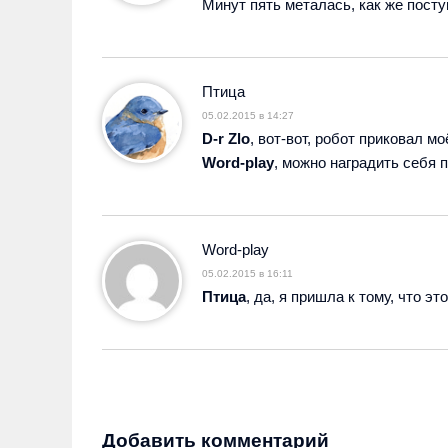
Минут пять металась, как же посту
Птица
05.02.2015 в 14:27
D-r Zlo
, вот-вот, робот приковал м
Word-play
, можно наградить себя п
Word-play
05.02.2015 в 16:11
Птица
, да, я пришла к тому, что э
Добавить комментарий