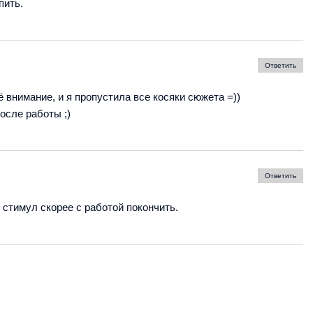
пить.
Ответить
оё внимание, и я пропустила все косяки сюжета =))
осле работы ;)
Ответить
то стимул скорее с работой покончить.