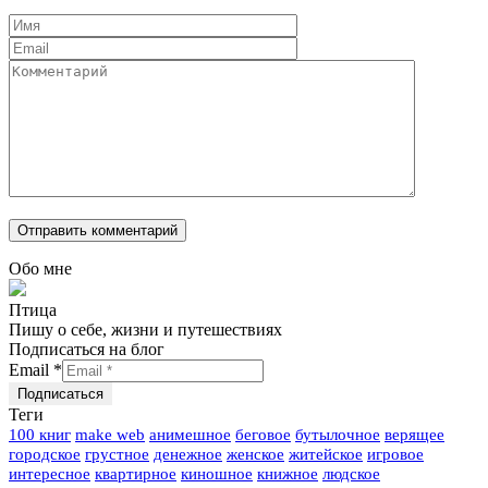
Обо мне
Птица
Пишу о себе, жизни и путешествиях
Подписаться на блог
Email
*
Теги
100 книг
make web
анимешное
беговое
бутылочное
верящее
городское
грустное
денежное
женское
житейское
игровое
интересное
квартирное
киношное
книжное
людское