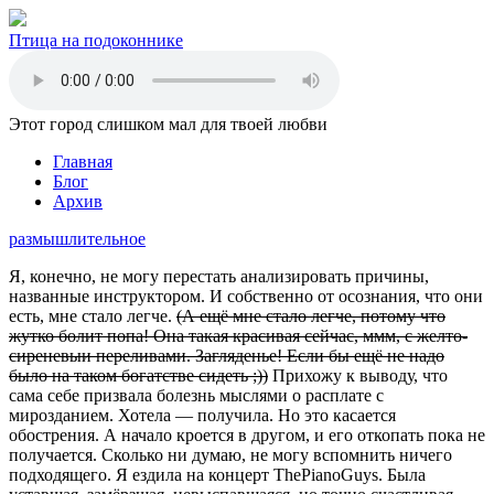
Птица на подоконнике
Этот город слишком мал для твоей любви
Главная
Блог
Архив
размышлительное
Я, конечно, не могу перестать анализировать причины,
названные инструктором. И собственно от осознания, что они
есть, мне стало легче.
(А ещё мне стало легче, потому что
жутко болит попа! Она такая красивая сейчас, ммм, с желто-
сиреневыи переливами. Загляденье! Если бы ещё не надо
было на таком богатстве сидеть ;))
Прихожу к выводу, что
сама себе призвала болезнь мыслями о расплате с
мирозданием. Хотела — получила. Но это касается
обострения. А начало кроется в другом, и его откопать пока не
получается. Сколько ни думаю, не могу вспомнить ничего
подходящего. Я ездила на концерт ThePianoGuys. Была