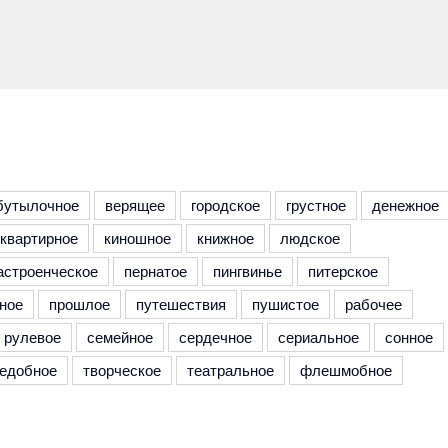
бутылочное
верящее
городское
грустное
денежное
квартирное
киношное
книжное
людское
астроенческое
пернатое
пингвинье
питерское
ное
прошлое
путешествия
пушистое
рабочее
рулевое
семейное
сердечное
сериальное
сонное
едобное
творческое
театральное
флешмобное