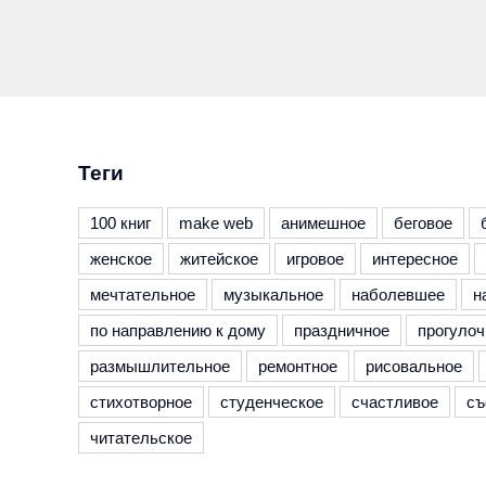
Теги
100 книг
make web
анимешное
беговое
женское
житейское
игровое
интересное
мечтательное
музыкальное
наболевшее
н
по направлению к дому
праздничное
прогулоч
размышлительное
ремонтное
рисовальное
стихотворное
студенческое
счастливое
съ
читательское