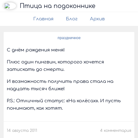
Птица на подоконнике
Главная
Блог
Архив
праздничное
С днём рождения меня!
Плюс один пингвин, которого хочется
затискать до смерти.
И возможность получить права стала на
надцать тысяч ближе!
P.S.: Отличный статус: «На колёсах». И пусть
понимают, как хотят.
14 августа 2011
4 комментария