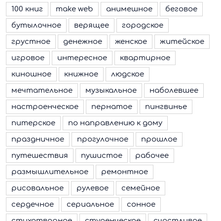
100 книг
make web
анимешное
беговое
бутылочное
верящее
городское
грустное
денежное
женское
житейское
игровое
интересное
квартирное
киношное
книжное
людское
мечтательное
музыкальное
наболевшее
настроенческое
пернатое
пингвинье
питерское
по направлению к дому
праздничное
прогулочное
прошлое
путешествия
пушистое
рабочее
размышлительное
ремонтное
рисовальное
рулевое
семейное
сердечное
сериальное
сонное
стихотворное
студенческое
счастливое