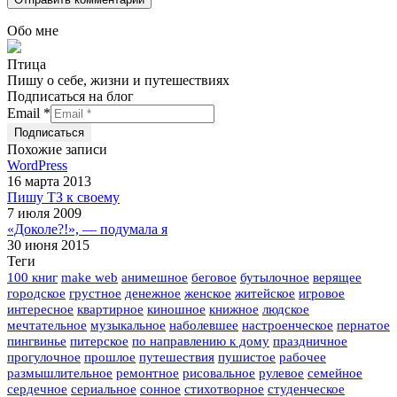
Обо мне
Птица
Пишу о себе, жизни и путешествиях
Подписаться на блог
Email
*
Похожие записи
WordPress
16 марта 2013
Пишу ТЗ к своему
7 июля 2009
«Доколе?!», — подумала я
30 июня 2015
Теги
100 книг
make web
анимешное
беговое
бутылочное
верящее
городское
грустное
денежное
женское
житейское
игровое
интересное
квартирное
киношное
книжное
людское
мечтательное
музыкальное
наболевшее
настроенческое
пернатое
пингвинье
питерское
по направлению к дому
праздничное
прогулочное
прошлое
путешествия
пушистое
рабочее
размышлительное
ремонтное
рисовальное
рулевое
семейное
сердечное
сериальное
сонное
стихотворное
студенческое