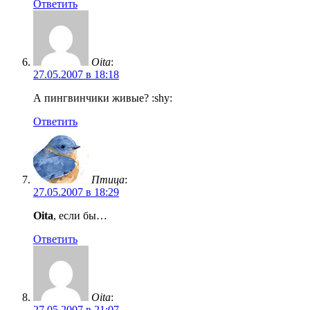
Ответить
Oita
:
27.05.2007 в 18:18
А пингвинчики живые? :shy:
Ответить
Птица
:
27.05.2007 в 18:29
Oita
, если бы…
Ответить
Oita
:
27.05.2007 в 21:07