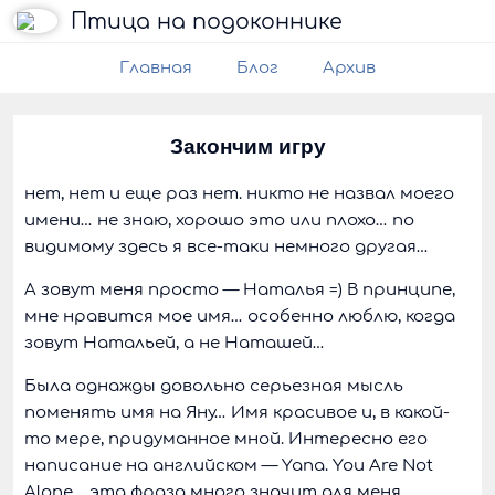
Птица на подоконнике
Главная
Блог
Архив
Закончим игру
нет, нет и еще раз нет. никто не назвал моего
имени… не знаю, хорошо это или плохо… по
видимому здесь я все-таки немного другая…
А зовут меня просто — Наталья =) В принципе,
мне нравится мое имя… особенно люблю, когда
зовут Натальей, а не Наташей…
Была однажды довольно серьезная мысль
поменять имя на Яну… Имя красивое и, в какой-
то мере, придуманное мной. Интересно его
написание на английском — Yana. You Are Not
Alone… эта фраза много значит для меня.