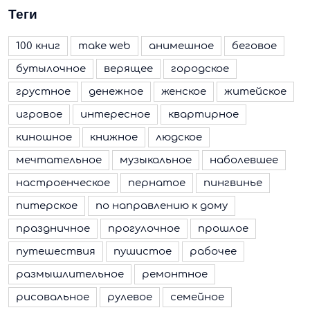
Теги
100 книг
make web
анимешное
беговое
бутылочное
верящее
городское
грустное
денежное
женское
житейское
игровое
интересное
квартирное
киношное
книжное
людское
мечтательное
музыкальное
наболевшее
настроенческое
пернатое
пингвинье
питерское
по направлению к дому
праздничное
прогулочное
прошлое
путешествия
пушистое
рабочее
размышлительное
ремонтное
рисовальное
рулевое
семейное