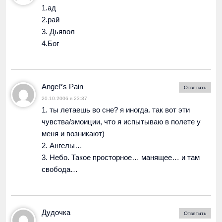
1.ад
2.рай
3. Дьявол
4.Бог
Angel*s Pain
Ответить
20.10.2006 в 23:37
1. ты летаешь во сне? я иногда. так вот эти
чувства/эмоиции, что я испытываю в полете у
меня и возникают)
2. Ангелы…
3. Небо. Такое просторное… манящее… и там
свобода…
Дудочка
Ответить