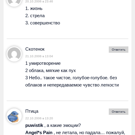
20.10.2006 в 23:46
1. жизнь
2. стрела
3. совершенство
Скотенок
Ответить
21.10.2006 в 13:04
1 умиротворение
2 облака, мягкие как пух
3 Небо.. такое чистое, голубое-голубое. без
облаков и непередаваемое чувство легкости
Птица
Ответить
22.10.2006 в 13:20
puwistik
, а какие эмоции?
Angel*s Pain
, не летала, но падала… пожалуй,