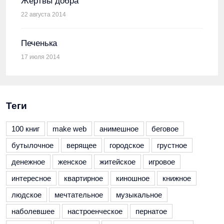
Жертвы добра
22 августа 2014
Печенька
17 июля 2014
Теги
100 книг
make web
анимешное
беговое
бутылочное
верящее
городское
грустное
денежное
женское
житейское
игровое
интересное
квартирное
киношное
книжное
людское
мечтательное
музыкальное
наболевшее
настроенческое
пернатое