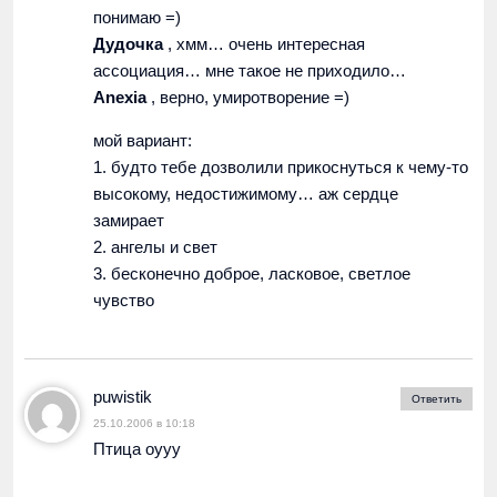
понимаю =)
Дудочка
, хмм… очень интересная
ассоциация… мне такое не приходило…
Anexia
, верно, умиротворение =)
мой вариант:
1. будто тебе дозволили прикоснуться к чему-то
высокому, недостижимому… аж сердце
замирает
2. ангелы и свет
3. бесконечно доброе, ласковое, светлое
чувство
puwistik
Ответить
25.10.2006 в 10:18
Птица оууу